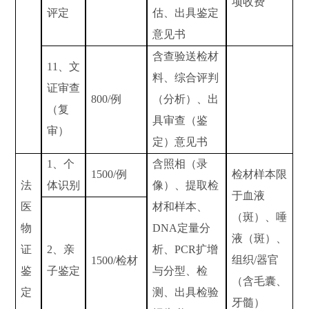
项收费
评定
估、出具鉴定
意见书
含查验送检材
11
、文
料、综合评判
证审查
800/
例
（分析）、出
（复
具审查（鉴
审）
定）意见书
1
、个
含照相（录
1500/
例
检材样本限
法
体识别
像）、提取检
于血液
医
材和样本、
（斑）、唾
物
DNA
定量分
液（斑）、
证
2
、亲
析、
PCR
扩增
组织
/
器官
1500/
检材
鉴
子鉴定
与分型、检
（含毛囊、
定
测、出具检验
牙髓）