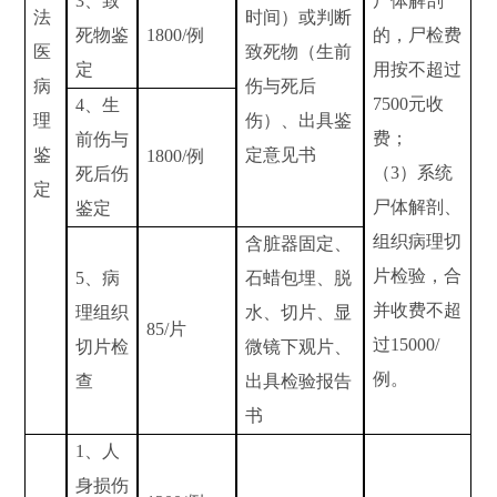
3
、致
尸体解剖
法
时间）或判断
死物鉴
1800/
例
的，尸检费
医
致死物（生前
定
用按不超过
病
伤与死后
7500
元收
4
、生
理
伤）、出具鉴
费；
前伤与
鉴
定意见书
1800/
例
（
3
）系统
死后伤
定
尸体解剖、
鉴定
组织病理切
含脏器固定、
片检验，合
5
、
病
石蜡包埋、脱
并收费不超
理
组织
水、切片、显
85/
片
过
15000/
切片检
微镜下观片、
例。
查
出具检验报告
书
1
、人
身损
伤