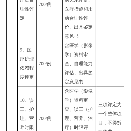
700/
例
理性评
医疗措施和用
定
药合理性评
价、出具鉴定
意见书
含医学（影像
9
、医
学）资料审
疗护理
700/
例
查、自理能力
依赖程
评估、出具鉴
度评定
定意见书
含医学（影像
10
、误
学）资料审
三项评定为
工、护
查、误工（护
一个整体项
理、营
700/
例
理、营养、治
目，不得拆
养时限
疗）时限评