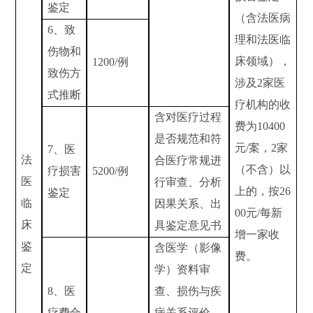
鉴定
（含法医病
6
、致
理和法医临
伤物和
床领域），
1200/
例
致伤方
涉及
2
家医
式推断
疗机构的收
含对医疗过程
费为
10400
是否规范和符
元
/
案，
2
家
7
、医
法
合医疗常规进
（不含）以
疗损害
5200/
例
医
行审查、分析
上的，按
26
鉴定
临
因果关系、出
00
元
/
每新
床
具鉴定意见书
增一家收
鉴
含医学（影像
费。
定
学）资料审
8
、医
查、损伤与疾
疗费合
病关系评价、