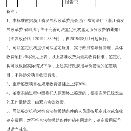
报告书
备注：
1
、本标准依据
浙江省发展和改革委员会
浙江省司法厅
《浙江省发
展改革委
省司法厅关于完善司法鉴定机构鉴定服务收费的通知》
（浙发改价格〔
2019
〕
332
号），自
2019
年
8
月
1
日起执行。
2
、司法鉴定机构提供司法鉴定服务，实行政府指导价管理，具体
收费项目和标准见上
表
，以上基准收费为最高收费标准，鉴定机
构可以根据实际情况下浮，上述实行政府指导价管理的鉴定项
目，不得拆分项目收取费用。
3
、重新鉴定项目在规定收费基础上上浮
30%
。
4
、鉴定实施过程中因委托人原因终止鉴定的，根据实际已经发生
的工作量情况，由双方协议收费。
5
、司法鉴定机构对符合法律援助条件的人员应按规定减收或免收
鉴定费用，对不符合法律援助条件但确有困难的，鉴定费用应予
以适当减免。