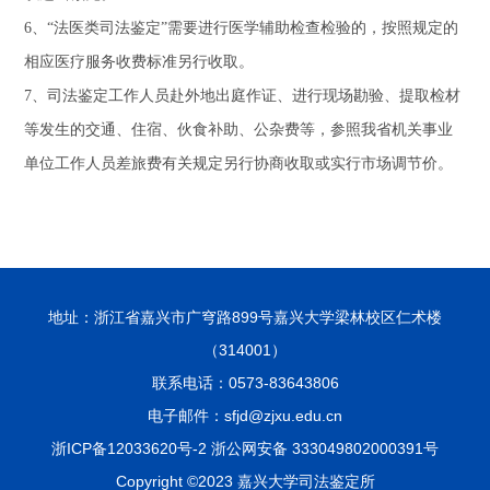
6
、
“
法医
类司法
鉴定
”
需要进行医学辅助检查检验的，按照规定的
相应医疗服务收费标准另行收取。
7
、司法鉴定工作人员赴外地出庭作证、进行现场勘验、提取检材
等发生的交通、住宿、伙食补助、公杂费等，参照我省机关事业
单位工作人员差旅费有关规定另行协商收取
或实行市场调节价
。
地址：浙江省嘉兴市广穹路899号嘉兴大学梁林校区仁术楼
（314001）
联系电话：0573-83643806
电子邮件：sfjd@zjxu.edu.cn
浙ICP备12033620号-2 浙公网安备 333049802000391号
Copyright ©2023 嘉兴大学司法鉴定所