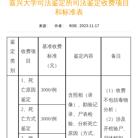
嘉兴大学司法鉴定所司法鉴定收费项目
和标准表
来源 :
作者 :
时间 :
2023-11-17
鉴
基准收费
定
收费项
标准
鉴定内容
备注
类
目
（
元
）
别
1
、死
亡原因
3000/
例
（
1
）收费
含照相（录
鉴定
不包括毒物
像）、勘验记
2
、死
分析；
录、尸表检
亡方式
3000/
例
（
2
）涉及
验、分析死亡
鉴定
开棺验尸、
原因（方式、