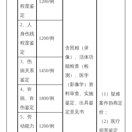
1200/
例
程度鉴
定
2
、人
身伤残
1200/
例
程度鉴
含照相（录
定
像）、活体功
3
、
伤
能检查（检
病关系
1450/
例
测）、医学
鉴定
（影像学）资
4
、诈
料审查、实施
（1）疑难
病、诈
1800/
例
鉴定、出具鉴
案件协商定
伤鉴定
定意见书
价；
5
、劳
（2）医疗
动能力
1200/
例
损害鉴定