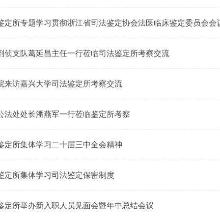
鉴定所专题学习贯彻浙江省司法鉴定协会法医临床鉴定委员会会
刑侦支队葛延昌主任一行莅临司法鉴定所考察交流
院来访嘉兴大学司法鉴定所考察交流
公法处处长潘燕军一行莅临鉴定所考察
鉴定所集体学习二十届三中全会精神
鉴定所集体学习司法鉴定保密制度
鉴定所举办新入职人员见面会暨年中总结会议