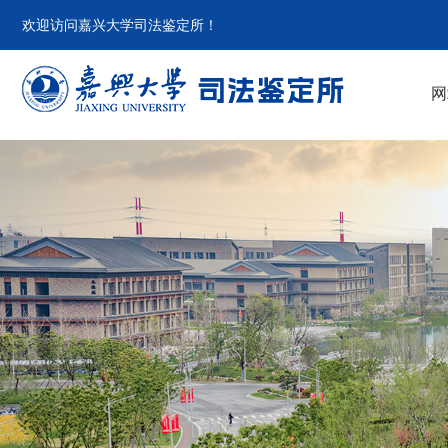
欢迎访问嘉兴大学司法鉴定所！
网