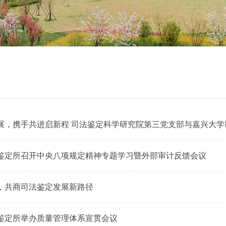
鉴定所召开中央八项规定精神专题学习暨外部审计反馈会议
，共商司法鉴定发展新路径
鉴定所举办质量管理体系宣贯会议