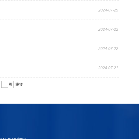
2024-07-25
2024-07-22
2024-07-22
2024-07-21
第
页
跳转