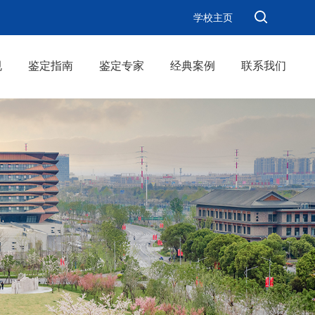
学校主页
规
鉴定指南
鉴定专家
经典案例
联系我们